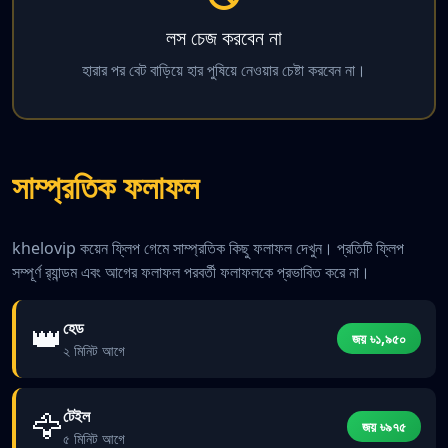
লস চেজ করবেন না
হারার পর বেট বাড়িয়ে হার পুষিয়ে নেওয়ার চেষ্টা করবেন না।
সাম্প্রতিক ফলাফল
khelovip কয়েন ফ্লিপ গেমে সাম্প্রতিক কিছু ফলাফল দেখুন। প্রতিটি ফ্লিপ
সম্পূর্ণ র‍্যান্ডম এবং আগের ফলাফল পরবর্তী ফলাফলকে প্রভাবিত করে না।
👑
হেড
জয় ৳১,৯৫০
২ মিনিট আগে
🦅
টেইল
জয় ৳৯৭৫
৫ মিনিট আগে