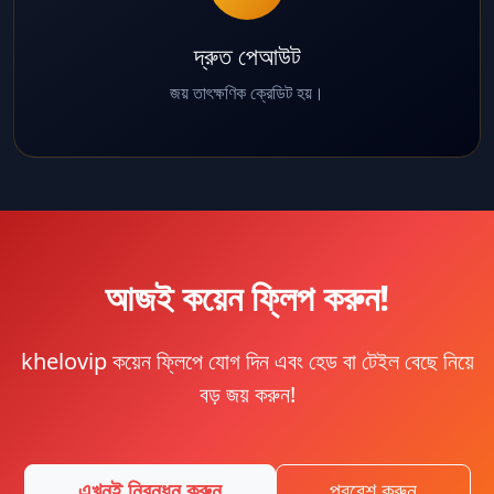
দ্রুত পেআউট
জয় তাৎক্ষণিক ক্রেডিট হয়।
আজই কয়েন ফ্লিপ করুন!
khelovip কয়েন ফ্লিপে যোগ দিন এবং হেড বা টেইল বেছে নিয়ে
বড় জয় করুন!
এখনই নিবন্ধন করুন
প্রবেশ করুন