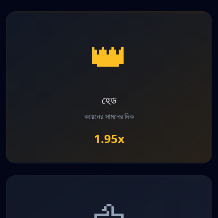
👑
হেড
কয়েনের সামনের দিক
1.95x