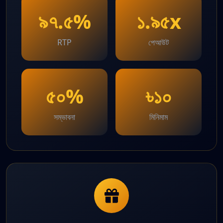
৯৭.৫%
১.৯৫x
RTP
পেআউট
৫০%
৳১০
সম্ভাবনা
মিনিমাম