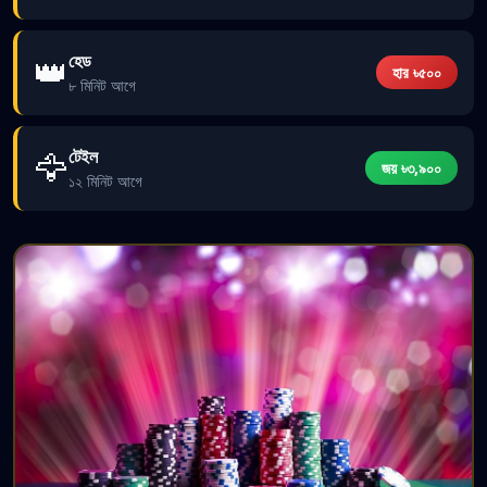
👑
হেড
হার ৳৫০০
৮ মিনিট আগে
🦅
টেইল
জয় ৳৩,৯০০
১২ মিনিট আগে