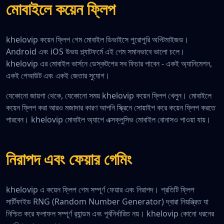
মোবাইলে কয়েন ফ্লিপ
khelovip কয়েন ফ্লিপ গেম মোবাইল ডিভাইসে পুরোপুরি অপ্টিমাইজড।
Android এবং iOS উভয় প্ল্যাটফর্মে এই গেম সমানভাবে ভালো চলে।
khelovip এর মোবাইল ভার্সনে ডেস্কটপের সব ফিচার পাবেন - একই অ্যানিমেশন,
একই পেআউট এবং একই জেতার সুযোগ।
যেকোনো জায়গা থেকে, যেকোনো সময় khelovip কয়েন ফ্লিপ খেলুন। মোবাইলে
কয়েন ফ্লিপ করা আরও মজাদার কারণ আপনি স্ক্রিনে সোয়াইপ করে কয়েন ফ্লিপ করতে
পারবেন। khelovip মোবাইল অ্যাপে এক্সক্লুসিভ মোবাইল বোনাসও পাওয়া যায়।
নিরাপদ এবং ফেয়ার গেমিং
khelovip এ কয়েন ফ্লিপ গেম সম্পূর্ণ ফেয়ার এবং নিরাপদ। প্রতিটি ফ্লিপ
সার্টিফাইড RNG (Random Number Generator) দ্বারা নিয়ন্ত্রিত যা
নিশ্চিত করে ফলাফল সম্পূর্ণ র‍্যান্ডম এবং পূর্বনির্ধারিত নয়। khelovip কোনো ধরনের