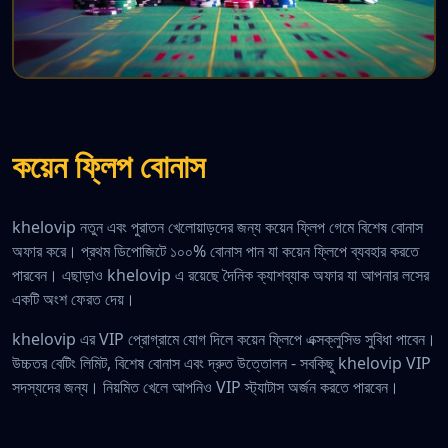
কয়েন ফ্লিপ বোনাস
khelovip নতুন এবং পুরাতন খেলোয়াড়দের জন্য কয়েন ফ্লিপ গেমে বিশেষ বোনাস
অফার করে। প্রথম ডিপোজিটে ১০০% বোনাস পান যা কয়েন ফ্লিপে ব্যবহার করতে
পারবেন। এছাড়াও khelovip এ রয়েছে দৈনিক ক্যাশব্যাক অফার যা আপনার লসের
একটি অংশ ফেরত দেয়।
khelovip এর VIP প্রোগ্রামে যোগ দিলে কয়েন ফ্লিপে এক্সক্লুসিভ সুবিধা পাবেন।
উচ্চতর বেটিং লিমিট, বিশেষ বোনাস এবং দ্রুত উত্তোলন - সবকিছু khelovip VIP
সদস্যদের জন্য। নিয়মিত খেলে আপনিও VIP স্ট্যাটাস অর্জন করতে পারবেন।