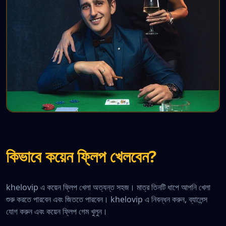
কিভাবে কয়েন ফ্লিপ খেলবেন?
khelovip এ কয়েন ফ্লিপ খেলা অত্যন্ত সহজ। মাত্র তিনটি ধাপে আপনি খেলা
শুরু করতে পারবেন এবং জিততে পারবেন। khelovip এ নিবন্ধন করুন, ব্যালেন্স
যোগ করুন এবং কয়েন ফ্লিপ গেম খুলুন।