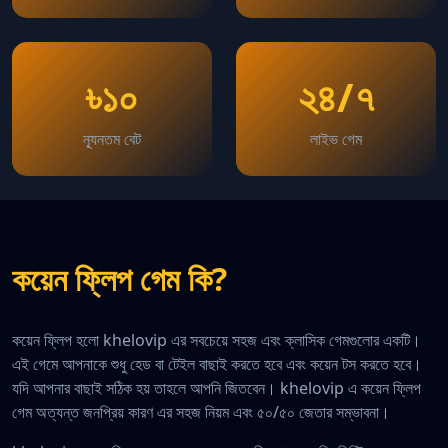
৳১০
২৪/৭
ন্যূনতম বেট
লাইভ গেম
কয়েন ফ্লিপ গেম কি?
কয়েন ফ্লিপ হলো khelovip এর সবচেয়ে সহজ এবং ক্লাসিক গেমগুলোর একটি।
এই গেমে আপনাকে শুধু হেড বা টেইল বাছাই করতে হবে এবং কয়েন টস করতে হবে।
যদি আপনার বাছাই সঠিক হয় তাহলে আপনি জিতবেন। khelovip এ কয়েন ফ্লিপ
গেম অত্যন্ত জনপ্রিয় কারণ এর সহজ নিয়ম এবং ৫০/৫০ জেতার সম্ভাবনা।